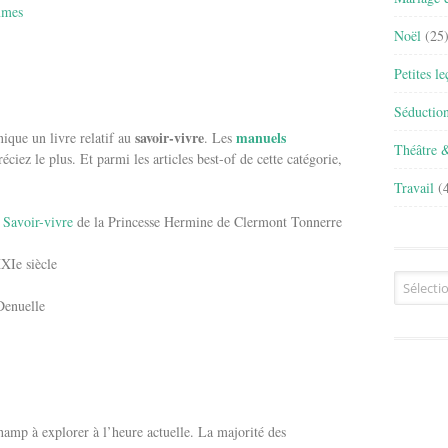
mmes
Noël
(25
Petites l
Séductio
savoir-vivre
manuels
ique un livre relatif au
. Les
Théâtre 
ciez le plus. Et parmi les articles best-of de cette catégorie,
Travail
(4
 Savoir-vivre
de la Princesse Hermine de Clermont Tonnerre
XXIe siècle
Archives
Denuelle
hamp à explorer à l’heure actuelle. La majorité des