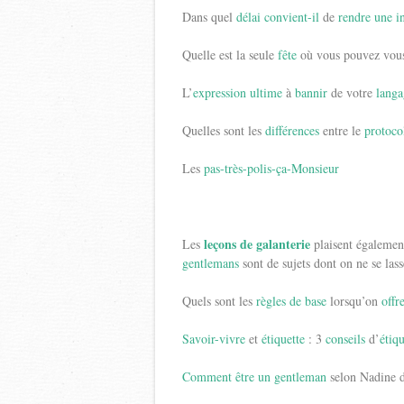
Dans quel
délai
convient-il
de
rendre une i
Quelle est la seule
fête
où vous pouvez vou
L’
expression ultime
à
bannir
de votre
langa
Quelles sont les
différences
entre le
protoco
Les
pas-très-polis-ça-Monsieur
leçons de galanterie
Les
plaisent également
gentlemans
sont de sujets dont on ne se lass
Quels sont les
règles de base
lorsqu’on
offr
Savoir-vivre
et
étiquette
: 3
conseils
d’
étiq
Comment être un gentleman
selon Nadine d