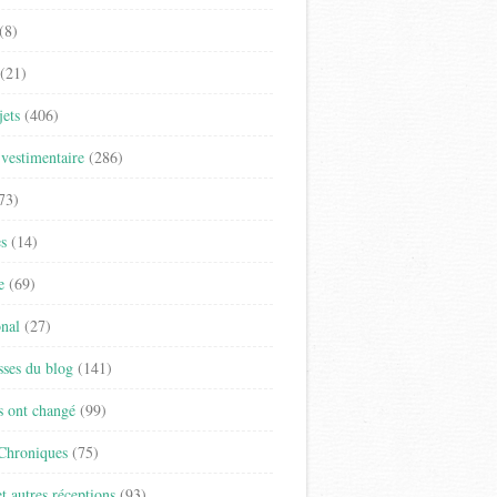
(8)
(21)
jets
(406)
vestimentaire
(286)
73)
es
(14)
e
(69)
onal
(27)
sses du blog
(141)
s ont changé
(99)
 Chroniques
(75)
t autres réceptions
(93)