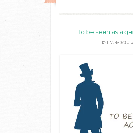
To be seen as a gen
BY
HANNA GAS
//