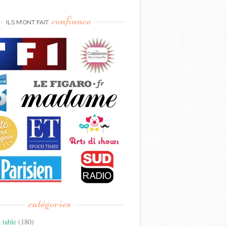
confiance
ILS M’ONT FAIT
catégories
 table
(180)