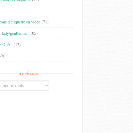
)
eçons d'étiquette en vidéo
(71)
n lady/gentleman
(105)
& Opéra
(12)
0)
archives