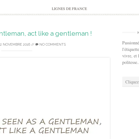
to
content
LIGNES DE FRANCE
tleman, act like a gentleman !
Passionné
22 NOVEMBRE 2016
//
NO COMMENTS
l'étiquett
vivre, et 
politesse.
Cliquez