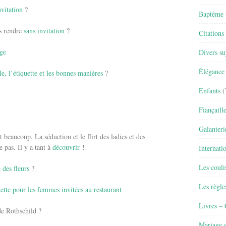
nvitation
?
Baptême
s rendre
sans invitation
?
Citations
ge
Divers su
Élégance 
le, l’étiquette et les bonnes manières
?
Enfants
(
Fiançaill
Galanteri
 beaucoup. La séduction et le flirt des ladies et des
e pas. Il y a tant à
découvrir
!
Internati
Les couli
e des fleurs
?
Les règle
uette pour les femmes invitées au restaurant
Livres –
e Rothschild ?
Mariage e