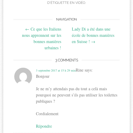
D'ÉTIQUETTE EN VIDÉO
.
Post
NAVIGATION
←
Ce que les Italiens
Lady Di a été dans une
navigation
nous apprennent sur les
école de bonnes manières
bonnes manières
en Suisse !
→
urbaines !
3 COMMENTS
Rine
says:
3 septembre 2017 at 15 h 29 min
Bonjour
Je ne m’y attendais pas du tout a celà mais
pourquoi ne peuvent s’ils pas utiliser les toilettes
publiques ?
Cordialement
Répondre