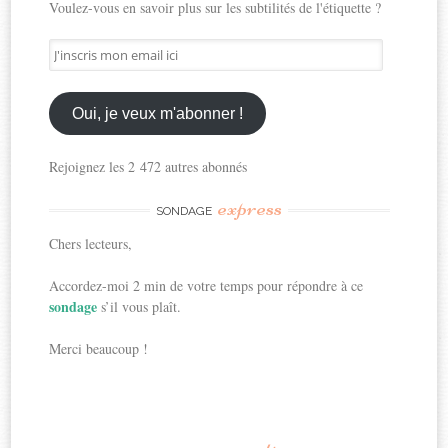
Voulez-vous en savoir plus sur les subtilités de l'étiquette ?
J'inscris
mon
email
ici
Oui, je veux m'abonner !
Rejoignez les 2 472 autres abonnés
express
SONDAGE
Chers lecteurs,
Accordez-moi 2 min de votre temps pour répondre à ce
sondage
s’il vous plaît.
Merci beaucoup !