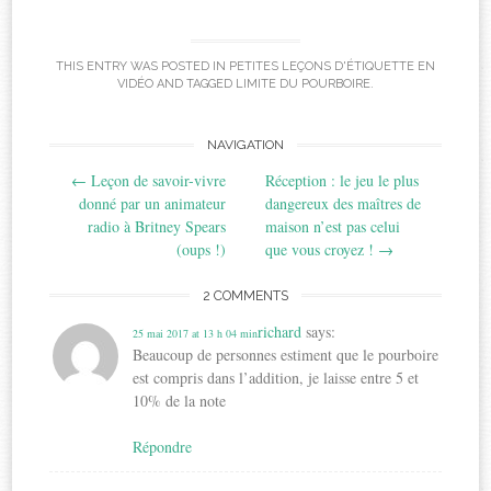
THIS ENTRY WAS POSTED IN
PETITES LEÇONS D'ÉTIQUETTE EN
VIDÉO
AND TAGGED
LIMITE DU POURBOIRE
.
Post
NAVIGATION
←
Leçon de savoir-vivre
Réception : le jeu le plus
navigation
donné par un animateur
dangereux des maîtres de
radio à Britney Spears
maison n’est pas celui
(oups !)
que vous croyez !
→
2 COMMENTS
richard
says:
25 mai 2017 at 13 h 04 min
Beaucoup de personnes estiment que le pourboire
est compris dans l’addition, je laisse entre 5 et
10% de la note
Répondre