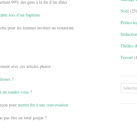
ettent 99% des gens à la fin d’un dîner
Noël
(25
table lors d’un baptême
Petites l
uette pour les femmes invitées au restaurant
Séductio
Théâtre 
Travail
(4
ement avec ces articles phares :
dernes
?
Archives
 à un rendez-vous
?
 leçon pour
mettre fin à une conversation
 pas être un total goujat ?