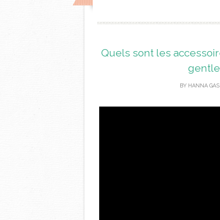
Quels sont les accessoir
gentle
BY
HANNA GAS