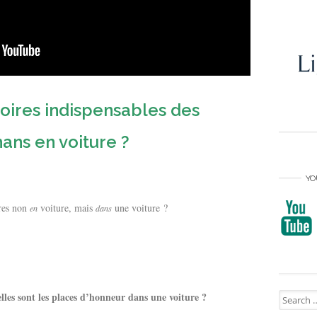
soires indispensables des
ans en voiture ?
YO
ères non
voiture, mais
une voiture ?
en
dans
Search
lles sont les places d’honneur dans une voiture ?
for: