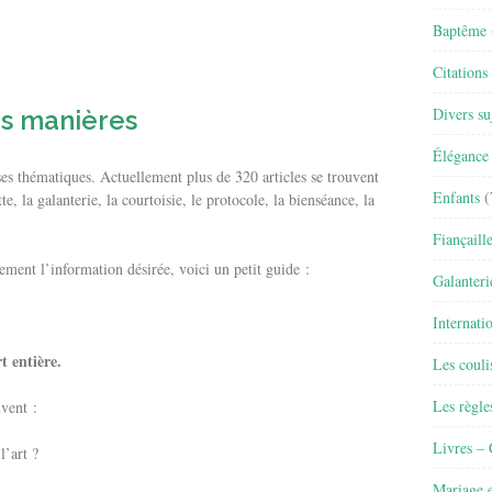
Baptême
Citations
Divers su
s manières
Élégance 
ses thématiques. Actuellement plus de 320 articles se trouvent
Enfants
(
te, la galanterie, la courtoisie, le protocole, la bienséance, la
Fiançaill
cement l’information désirée, voici un petit guide :
Galanteri
Internati
t entière.
Les couli
Les règle
uvent :
Livres –
l’art ?
Mariage e