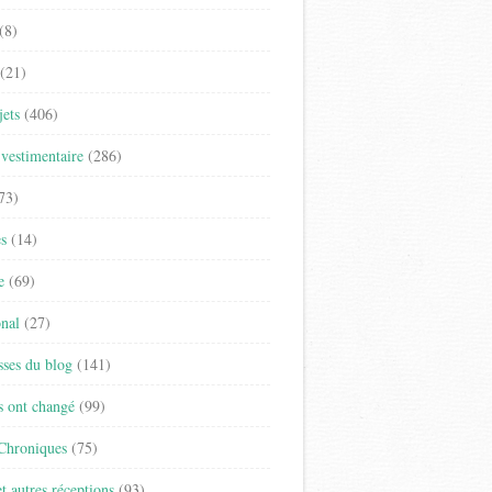
(8)
(21)
jets
(406)
vestimentaire
(286)
73)
es
(14)
e
(69)
onal
(27)
sses du blog
(141)
s ont changé
(99)
 Chroniques
(75)
t autres réceptions
(93)