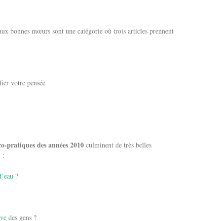
aux bonnes mœurs sont une catégorie où trois articles prennent
fier votre pensée
co-pratiques des années 2010
culminent de très belles
 :
d’eau
?
ive
des gens ?