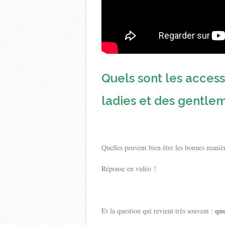
Quels sont les acces
ladies et des gentlem
Quelles peuvent bien être les bonnes mani
Réponse en vidéo !
que
Et la question qui revient très souvent :