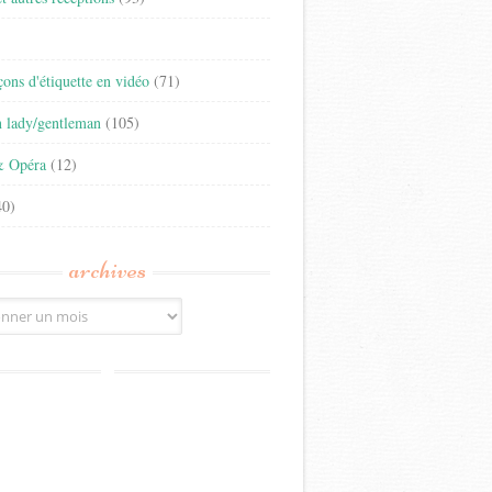
)
eçons d'étiquette en vidéo
(71)
n lady/gentleman
(105)
& Opéra
(12)
0)
archives