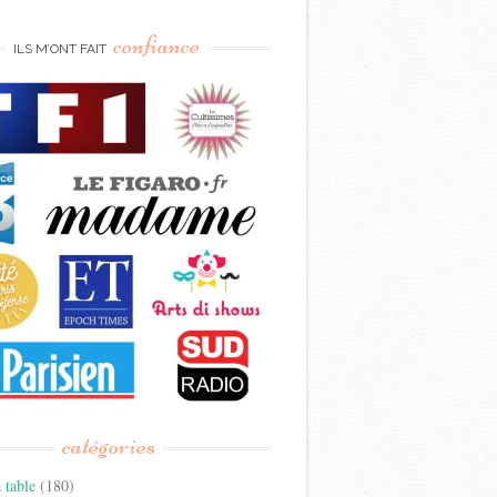
confiance
ILS M’ONT FAIT
catégories
 table
(180)