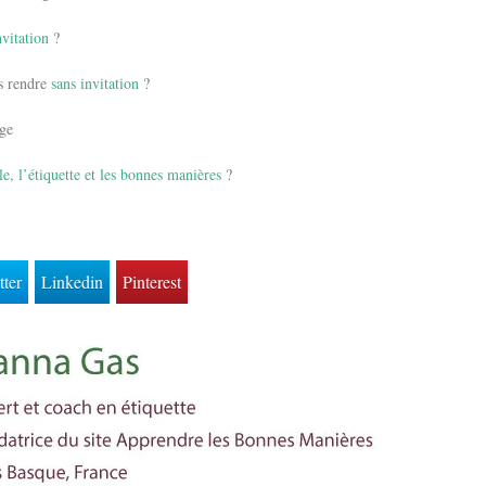
nvitation
?
us rendre
sans invitation
?
age
le, l’étiquette et les bonnes manières
?
tter
Linkedin
Pinterest