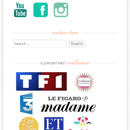
rechercher
Search
for:
confiance
ILS M’ONT FAIT