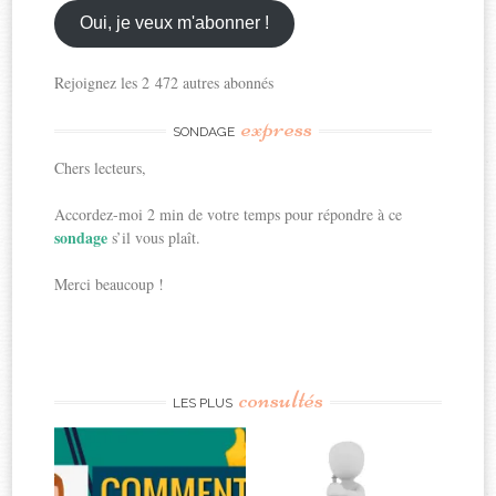
ici
Oui, je veux m'abonner !
Rejoignez les 2 472 autres abonnés
express
SONDAGE
Chers lecteurs,
Accordez-moi 2 min de votre temps pour répondre à ce
sondage
s’il vous plaît.
Merci beaucoup !
consultés
LES PLUS