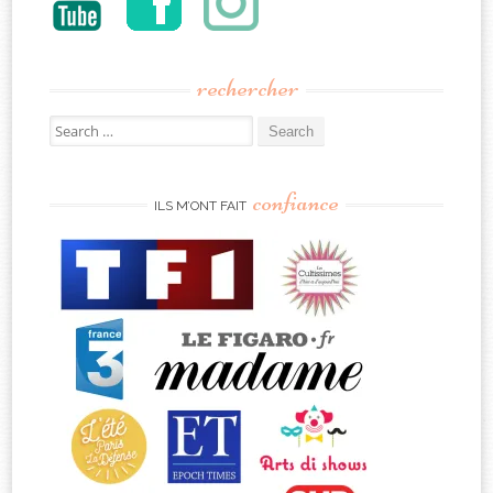
rechercher
Search
for:
confiance
ILS M’ONT FAIT