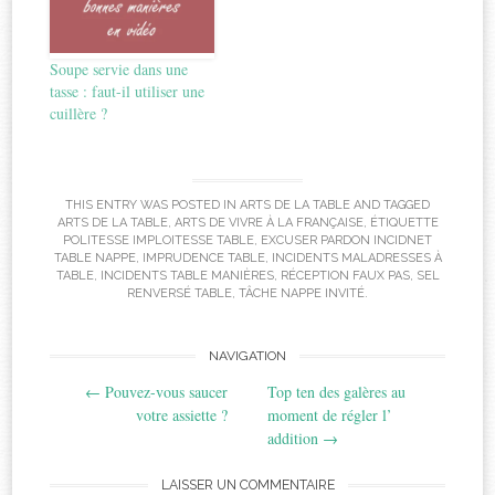
Soupe servie dans une
tasse : faut-il utiliser une
cuillère ?
THIS ENTRY WAS POSTED IN
ARTS DE LA TABLE
AND TAGGED
ARTS DE LA TABLE
,
ARTS DE VIVRE À LA FRANÇAISE
,
ÉTIQUETTE
POLITESSE IMPLOITESSE TABLE
,
EXCUSER PARDON INCIDNET
TABLE NAPPE
,
IMPRUDENCE TABLE
,
INCIDENTS MALADRESSES À
TABLE
,
INCIDENTS TABLE MANIÈRES
,
RÉCEPTION FAUX PAS
,
SEL
RENVERSÉ TABLE
,
TÂCHE NAPPE INVITÉ
.
Post
NAVIGATION
←
Pouvez-vous saucer
Top ten des galères au
navigation
votre assiette ?
moment de régler l’
addition
→
LAISSER UN COMMENTAIRE