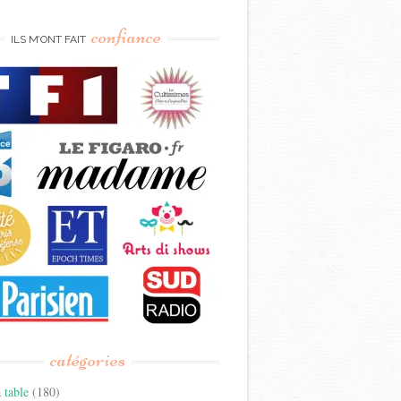
confiance
ILS M’ONT FAIT
catégories
 table
(180)