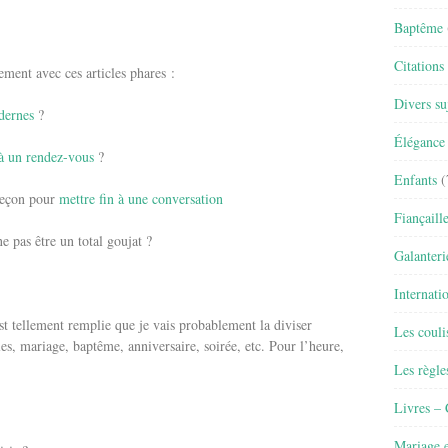
Baptême
Citations
ement avec ces articles phares :
Divers su
dernes
?
Élégance 
 à un rendez-vous
?
Enfants
(
 leçon pour
mettre fin à une conversation
Fiançaill
 pas être un total goujat ?
Galanteri
Internati
st tellement remplie que je vais probablement la diviser
Les couli
es, mariage, baptême, anniversaire, soirée, etc. Pour l’heure,
Les règle
Livres –
Mariage e