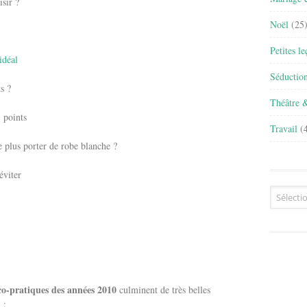
isir ?
Noël
(25
Petites l
idéal
Séductio
s ?
Théâtre 
1 points
Travail
(4
e plus porter de robe blanche ?
viter
Archives
co-pratiques des années 2010
culminent de très belles
 :