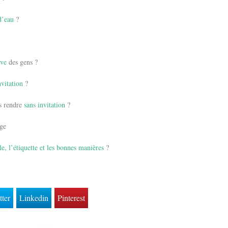
d’eau
?
ive
des gens ?
nvitation
?
us rendre
sans invitation
?
age
le, l’étiquette et les bonnes manières
?
tter
Linkedin
Pinterest