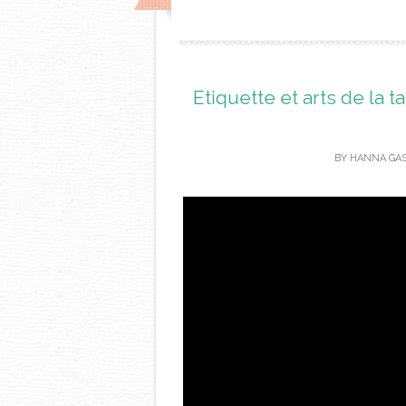
Etiquette et arts de la 
BY
HANNA GA