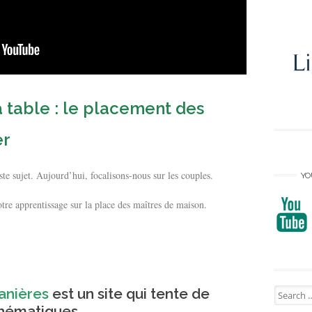
la table : le placement des
er
ste sujet. Aujourd’hui, focalisons-nous sur les couples.
YO
re apprentissage sur la place des maîtres de maison.
Search
anières
est un site qui tente de
for:
hématiques.