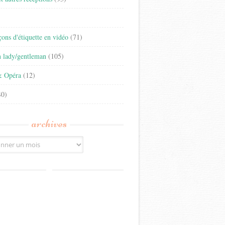
)
eçons d'étiquette en vidéo
(71)
n lady/gentleman
(105)
& Opéra
(12)
0)
archives