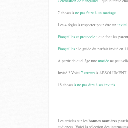
Célébration de fiançailles
: quelle tenue cho
7 choses à
ne pas faire à un mariage
Les 4 règles à respecter pour être un
invité 
Fiançailles et protocole
: que font les parent
Fiançailles
: le guide du parfait invité en 1
A partir de quel âge une
mariée
ne peut-ell
Invité ? Voici
7 erreurs
à ABSOLUMENT é
18 choses
à ne pas dire à ses invités
bonnes manières prati
Les articles sur les
audiences. Voici la sélection des internautes