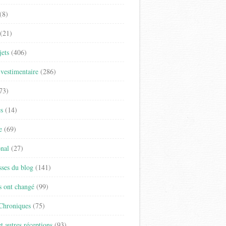
(8)
(21)
jets
(406)
vestimentaire
(286)
73)
es
(14)
e
(69)
onal
(27)
sses du blog
(141)
s ont changé
(99)
 Chroniques
(75)
t autres réceptions
(93)