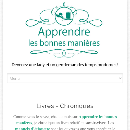
Skip
to
content
Livres – Chroniques
Apprendre les bonnes
Comme vous le savez, chaque mois sur
manières
savoir-vivre
, je chronique un livre relatif au
. Les
manuels d’étiquette
sont les ouvrages que vous appréciez le