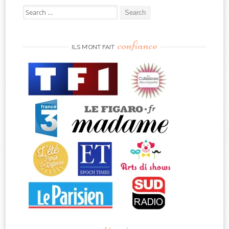
Search
for:
confiance
ILS M’ONT FAIT