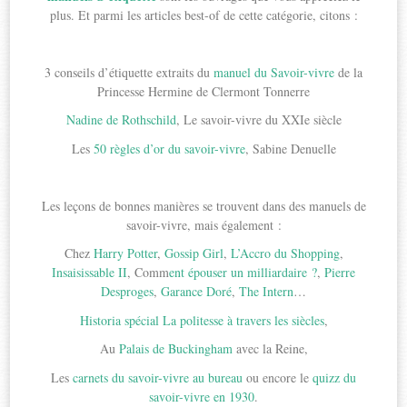
plus. Et parmi les articles best-of de cette catégorie, citons :
3 conseils d’étiquette extraits du
manuel du Savoir-vivre
de la
Princesse Hermine de Clermont Tonnerre
Nadine de Rothschild
, Le savoir-vivre du XXIe siècle
Les
50 règles d’or du savoir-vivre
, Sabine Denuelle
Les leçons de bonnes manières se trouvent dans des manuels de
savoir-vivre, mais également :
Chez
Harry Potter
,
Gossip Girl
,
L’Accro du Shopping
,
Insaisissable II
, Comm
ent épouser un milliardaire ?
,
Pierre
Desproges
,
Garance Doré
,
The Intern
…
Historia spécial La politesse à travers les siècles
,
Au
Palais de Buckingham
avec la Reine,
Les
carnets du savoir-vivre au bureau
ou encore le
quizz du
savoir-vivre en 1930
.